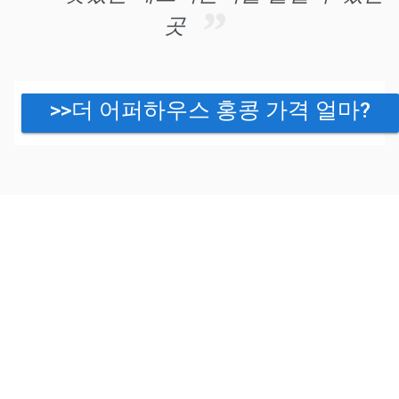
곳
>>더 어퍼하우스 홍콩 가격 얼마?