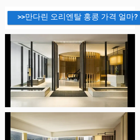
>>만다린 오리엔탈 홍콩 가격 얼마?