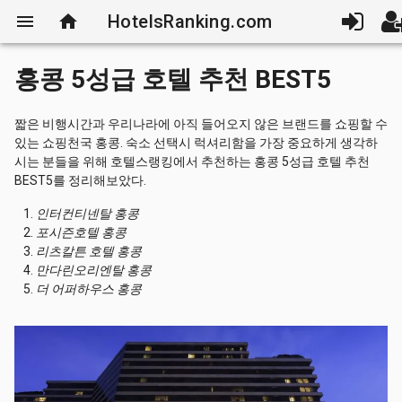
menu
home
HotelsRanking.com
홍콩 5성급 호텔 추천 BEST5
짧은 비행시간과 우리나라에 아직 들어오지 않은 브랜드를 쇼핑할 수
있는 쇼핑천국 홍콩. 숙소 선택시 럭셔리함을 가장 중요하게 생각하
시는 분들을 위해 호텔스랭킹에서 추천하는 홍콩 5성급 호텔 추천
BEST5를 정리해보았다.
인터컨티넨탈 홍콩
포시즌호텔 홍콩
리츠칼튼 호텔 홍콩
만다린오리엔탈 홍콩
더 어퍼하우스 홍콩