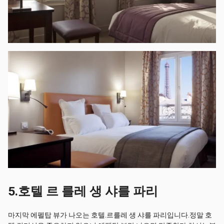
5.호텔 르 를레 생 샤를 파리
마지막 에펠탑 뷰가 나오는 호텔.르를레 생 샤를 파리입니다.정말 호