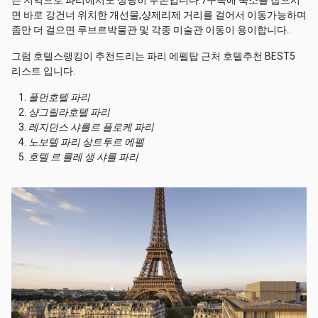
는 지역으로 파리에서도 상당히 부촌입니다.7구쪽에 숙소를 잡으시
면 바로 강건너 위치한 개선물,샹제리제 거리를 걸어서 이동가능하며
좀만 더 걸으면 루브르박물관 및 각종 미술관 이동이 용이합니다..
그럼 호텔스랭킹이 추천드리는 파리 에펠탑 근처 호텔추천 BEST5
리스트 입니다.
풀먼호텔 파리
샹그릴라호텔 파리
레지던스 샤를르 플로케 파리
노보텔 파리 상트투르 에펠
호텔 르 를레 생 샤를 파리