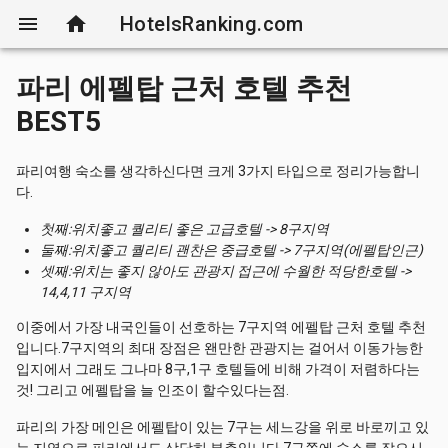
menu
home
HotelsRanking.com
파리 에펠탑 근처 호텔 추천
BEST5
파리여행 숙소를 생각하신다면 크게 3가지 타입으로 정리가능합니
다.
첫째:위치좋고 퀄리티 좋은 고급호텔 -> 8구지역
둘째:위치좋고 퀄리티 괜찬은 중급호텔 -> 7구지역(에펠탑인근)
셋째:위치는 좋지 않아도 관광지 접근에 수월한 적당한호텔 ->
14,4,11 구지역
이중에서 가장 내국인들이 선호하는 7구지역 에펠탑 근처 호텔 추천
입니다.7구지역의 최대 장점은 왠만한 관광지는 걸어서 이동가능한
입지에서 그래도 그나마 8구,1구 호텔들에 비해 가격이 저렴하다는
것! 그리고 에펠탑을 늘 인조이 할수있다는점.
파리의 가장 메인은 에펠탑이 있는 7구는 세느강을 위로 바로끼고 있