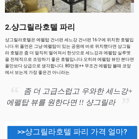
2.샹그릴라호텔 파리
샹그릴라호텔은 에펠탑 건너편 세느강 건너편 16구에 위치한 호텔입
니다.위 풀먼은 그냥 에펠탑이 있는 공원에 바로 위치했다면 샹그릴
라 호텔은 좀 더 멀직히 떨어져서 한샷으로 세느강과 에펠탑 실루엣
을 전체적으로 조망하기 좋은 호텔입니다.오히려 에펠탑 뷰만 본다면
풀만보다 상급으로 생각합니다. 80만원++ 무조건 에펠탑 볼때 코앞
에서 보는게 가장 좋은건 아니라는.
좀 더 고급스럽고 우와한 세느강+
에펠탑 뷰를 원한다면 !! 샹그릴라
>>샹그릴라호텔 파리 가격 얼마?