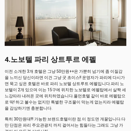
4.노보텔 파리 상트투르 에펠
이전 소개한 3개 호텔은 그냥 50만원++은 가뿐히 넘기에 좀 이질감
을 느끼신 당신이라면 이건 그냥 굿 초이스!! 운영자가 파리에 다시가
면 묵고 싶은 호텔은 바로 파리 노보텔 상트루트 에펠입니다.파리 노
보텔이 2개 있으며 이는 15구에 위치한 노보텔로 에펠탑에서 살짝 세
느강따라 내려온 곳에 위치하였습니다.풀먼호텔 같이 바로 에펠탑으
로 딱! 하고 볼수는 없지만 특별한 구조물이 막는게 없는지라 에펠탑
을 감상하기엔 충분합니다.
특히 30만원대!!! 가능한 브랜드호텔이란 점.이 정도면 개꿀입니다.다
만 단점은 파리 주요관광지 까지 걸어서는 힘들다는.그래도 그냥 가