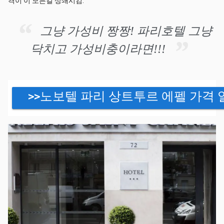
격이 이 모든걸 상쇄시킴.
그냥 가성비 짱짱! 파리호텔 그냥
닥치고 가성비충이라면!!!
>>노보텔 파리 상트투르 에펠 가격 