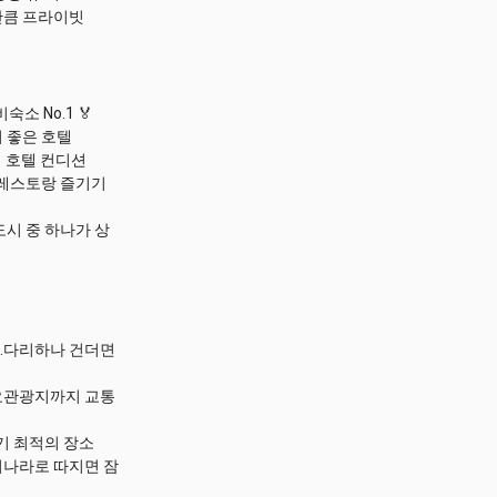
 만큼 프라이빗
소 No.1 🏅
비 좋은 호텔
의 호텔 컨디션
페,레스토랑 즐기기
 도시 중 하나가 상
능.다리하나 건더면
주요관광지까지 교통
하기 최적의 장소
리나라로 따지면 잠