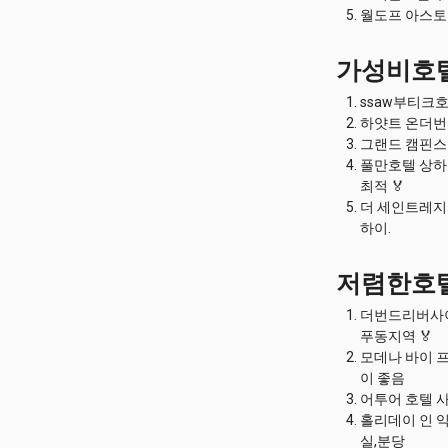
월도프 아스토리
가성비호
ssaw부티크호
하얏트 온더번드
그랜드 캠핀스키
풀만호텔 상하이
최적 🏅
더 세인트레지스 
하이.
저렴한호
더번드리버사이드
푸동지역 🏅
모데나 바이 프
이 좋음
어투어 호텔 사
홀리데이 인 익
실,분당