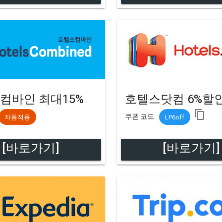
컴바인 최대15%
호텔스닷컴 6%할
content_copy
쿠폰 코드:
자동적용
LP6off
[바로가기]
[바로가기]