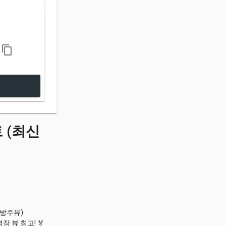
content_copy
 (최신
명방주뷰)
 뷰 최고! 🏅