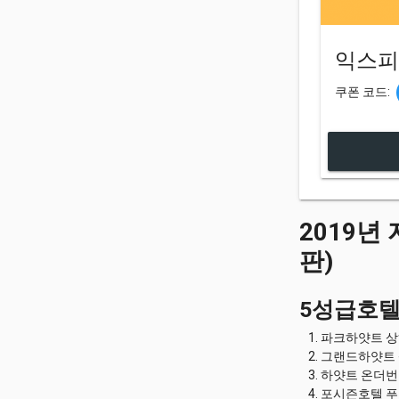
익스피
쿠폰 코드:
2019년
판)
5성급호
파크하얏트 상하
그랜드하얏트 상
하얏트 온더번드
포시즌호텔 푸동