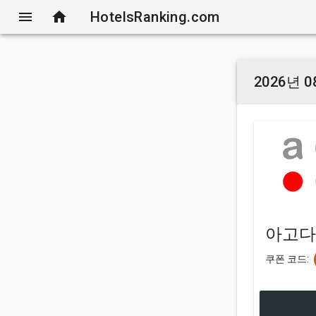
menu
home
HotelsRanking.com
2026년
아고다
쿠폰 코드: