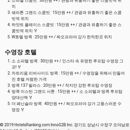
소피텔 스쿰빗 : 30만원 ++ / 관광과 유흥하기 좋은 스쿰빗역 위
치
쉐라톤 그랜드 스쿰빗 : 15만원 ++ / 관광과 유흥하기 좋은 스쿰
빗역 위치
하얏트 플레이스 스쿰빗 : 15만원 ++ / 관광과 유흥하기 좋은 스
쿰빗역 위치 🏅
W호텔 방콕 : 25만원 ++ / 짜오프라야 강가 한적한곳 위치
수영장 호텔
소 소피텔 방콕 : 30만원 ++ / 인스타 속 유명한 루프탑 수영장 그
곳! 🏅
차트리움 리버사이드 방콕 : 15만원 ++ / 수영장을 위해서 만들어
진 호텔.저렴한 가격
방콕 137 필라스 : 20만원 ++ / 작지만 강한 루프탑 수영장
방콕 이스틴 그랜드 사톤 : 15만원 ++ / 소 소피텔과 방콕 루프탑
양대산맥 🏅
더 페닌슐라 방콕 : 40만원 ++ / 짜오프라야 강가 고풍스러운 수
영장 🏅
© 2019 HotelsRanking.com InnoG2B Inc. 경기도 성남시 수정구 오야남로