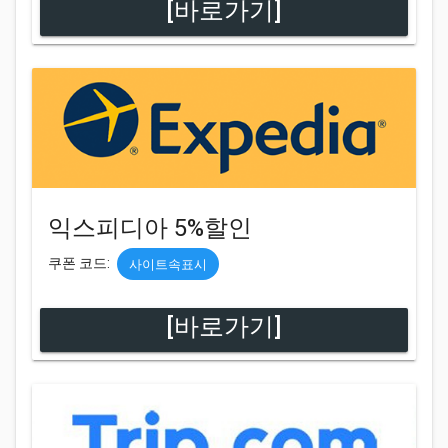
[바로가기]
익스피디아 5%할인
쿠폰 코드:
사이트속표시
[바로가기]