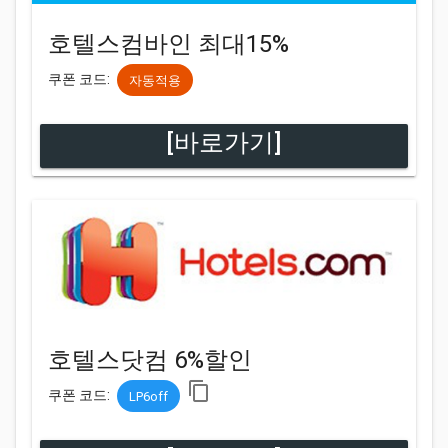
호텔스컴바인 최대15%
쿠폰 코드:
자동적용
[바로가기]
호텔스닷컴 6%할인
content_copy
쿠폰 코드:
LP6off