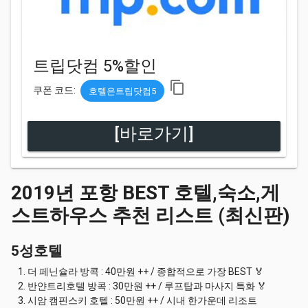
트립닷컴 5%할인
content_copy
쿠폰 코드:
호텔은트립닷컴5
[바로가기]
2019년 포항 BEST 호텔,숙소,게
스트하우스 추천 리스트 (최신판)
5성호텔
더 페닌슐라 방콕 : 40만원 ++ / 종합적으로 가장 BEST 🏅
반얀트리호텔 방콕 : 30만원 ++ / 루프탑과 마사지 특화 🏅
시암 캠핀스키 호텔 : 50만원 ++ / 시내 한가운데 리조트