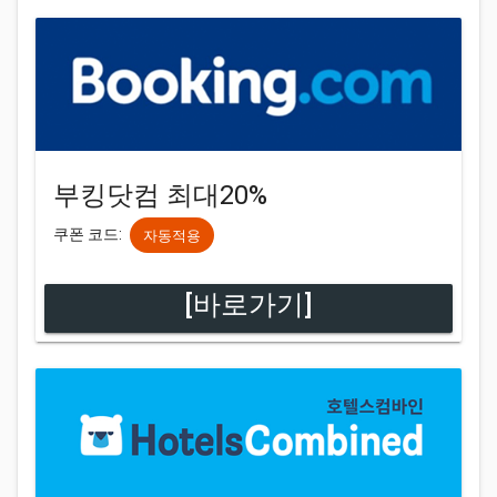
부킹닷컴 최대20%
쿠폰 코드:
자동적용
[바로가기]